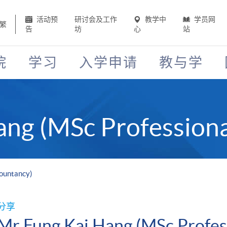
活动预
研讨会及工作
教学中
学员网
繁
告
坊
心
站
院
学习
入学申请
教与学
ang (MSc Profession
countancy)
分享
Mr Fung Kai Hang (MSc Profes