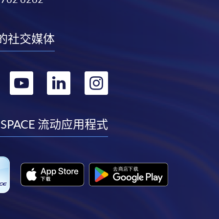
的社交媒体
转
转
转
转
到
到
到
到
facebook
youtube
linkedin
instagram
 SPACE 流动应用程式