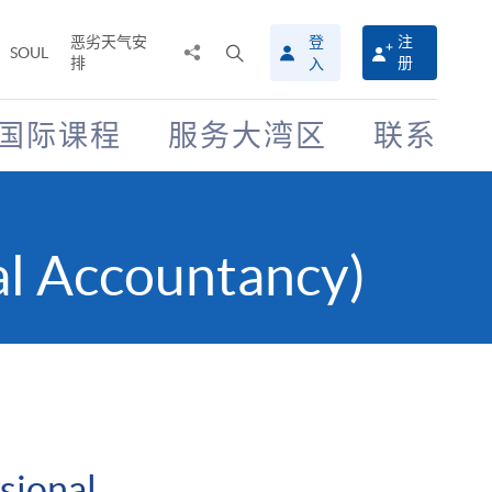
恶劣天气安
登
注
分
打
SOUL
排
册
入
享
开
至
搜
寻
国际课程
服务大湾区
联系
介
面
al Accountancy)
sional