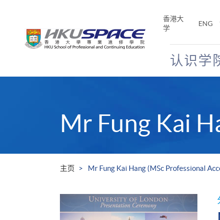
Skip
to
香港大
ENG
main
学
content
认识学
Main
content
start
Mr Fung Kai H
主页
Mr Fung Kai Hang (MSc Professional Ac