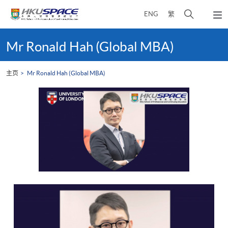
Skip
打
ENG
繁
to
弹
main
开
出
Main
content
搜
主
content
Mr Ronald Hah (Global MBA)
菜
寻
start
单
介
主页
Mr Ronald Hah (Global MBA)
面