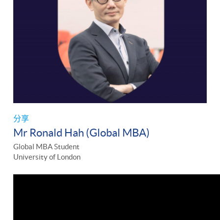
分享
Mr Ronald Hah (Global MBA)
Global MBA Student
University of London