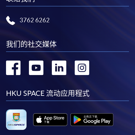
3762 6262
我们的社交媒体
转
转
转
转
到
到
到
到
facebook
youtube
linkedin
instag
HKU SPACE 流动应用程式