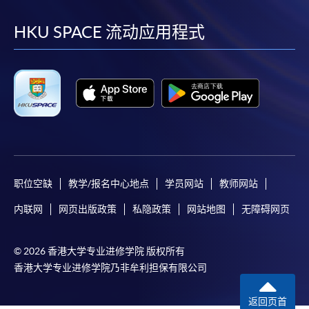
到
到
到
到
facebook
youtube
linkedin
instag
HKU SPACE 流动应用程式
职位空缺
教学/报名中心地点
学员网站
教师网站
内联网
网页出版政策
私隐政策
网站地图
无障碍网页
© 2026 香港大学专业进修学院 版权所有
香港大学专业进修学院乃非牟利担保有限公司
返回页首