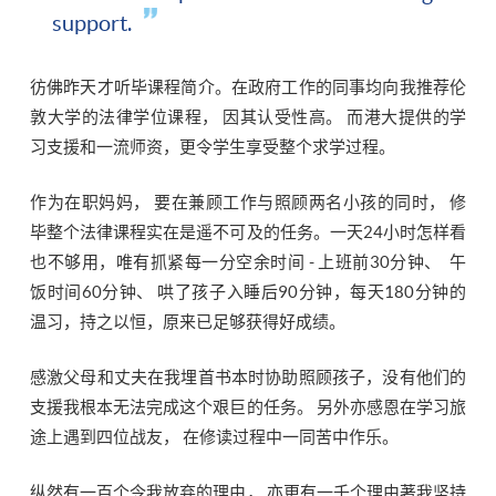
support.
彷佛昨天才听毕课程简介。在政府工作的同事均向我推荐伦
敦大学的法律学位课程， 因其认受性高。 而港大提供的学
习支援和一流师资，更令学生享受整个求学过程。
作为在职妈妈， 要在兼顾工作与照顾两名小孩的同时， 修
毕整个法律课程实在是遥不可及的任务。一天24小时怎样看
也不够用，唯有抓紧每一分空余时间 - 上班前30分钟、 午
饭时间60分钟、 哄了孩子入睡后90分钟，每天180分钟的
温习，持之以恒，原来已足够获得好成绩。
感激父母和丈夫在我埋首书本时协助照顾孩子，没有他们的
支援我根本无法完成这个艰巨的任务。 另外亦感恩在学习旅
途上遇到四位战友， 在修读过程中一同苦中作乐。
纵然有一百个令我放弃的理由， 亦更有一千个理由著我坚持