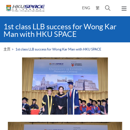
Skip
打
ENG
繁
to
弹
main
开
出
Main
content
搜
主
content
1st class LLB success for Wong Kar
菜
寻
start
Man with HKU SPACE
单
介
面
主页
1st class LLB success for Wong Kar Man with HKU SPACE