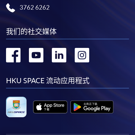
3762 6262
我们的社交媒体
转
转
转
转
到
到
到
到
facebook
youtube
linkedin
instag
HKU SPACE 流动应用程式