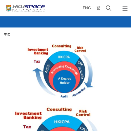
Skip
打
ENG
繁
to
弹
main
开
出
Main
content
搜
主
content
菜
寻
start
单
主页
介
面