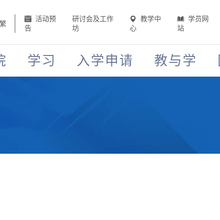
活动预
研讨会及工作
教学中
学员网
繁
告
坊
心
站
院
学习
入学申请
教与学