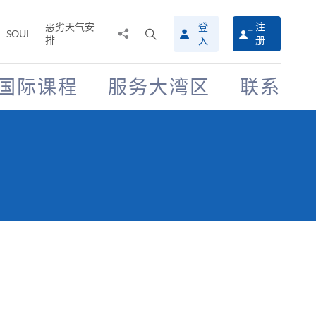
恶劣天气安
登
注
分
打
SOUL
排
册
入
享
开
至
搜
寻
国际课程
服务大湾区
联系
介
面