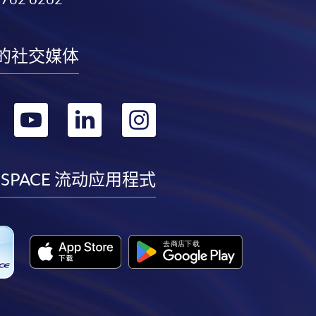
的社交媒体
转
转
转
转
到
到
到
到
facebook
youtube
linkedin
instagram
 SPACE 流动应用程式