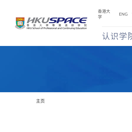
Skip
to
香港大
ENG
main
学
content
认识学
Main
content
start
主页