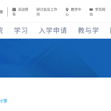
活动预
研讨会及工作
教学中
学员网
繁
告
坊
心
站
院
学习
入学申请
教与学
分享