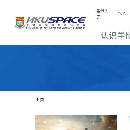
Skip
to
香港大
ENG
main
学
content
认识学
Main
content
start
主页