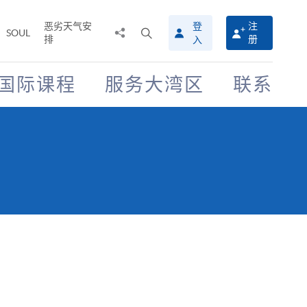
恶劣天气安
登
注
分
打
SOUL
排
册
入
享
开
至
搜
寻
国际课程
服务大湾区
联系
介
面