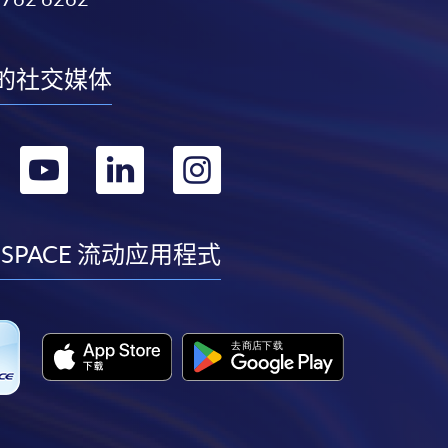
的社交媒体
转
转
转
转
到
到
到
到
facebook
youtube
linkedin
instagram
 SPACE 流动应用程式