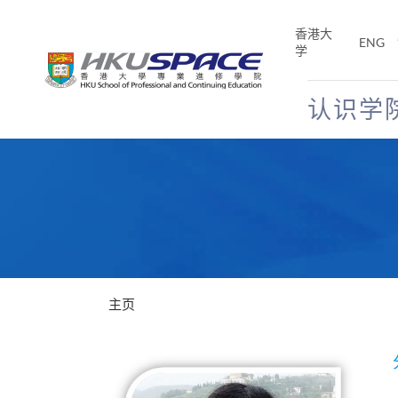
Skip
to
香港大
ENG
main
学
content
认识学
Main
content
start
主页