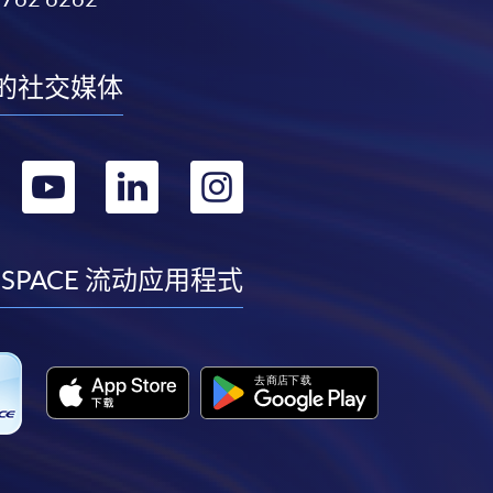
的社交媒体
转
转
转
转
到
到
到
到
facebook
youtube
linkedin
instagram
 SPACE 流动应用程式