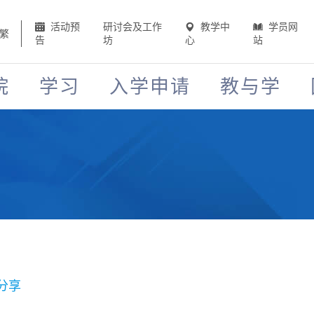
活动预
研讨会及工作
教学中
学员网
繁
告
坊
心
站
院
学习
入学申请
教与学
分享