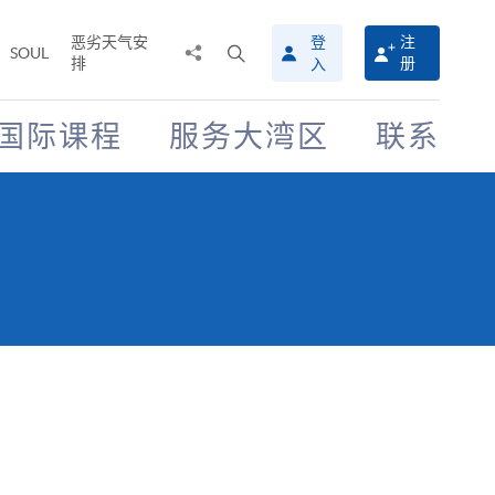
恶劣天气安
登
注
分
打
SOUL
排
册
入
享
开
至
搜
寻
国际课程
服务大湾区
联系
介
面