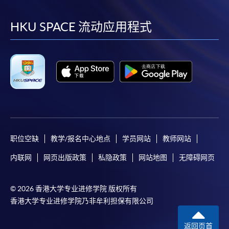
到
到
到
到
facebook
youtube
linkedin
instag
HKU SPACE 流动应用程式
职位空缺
教学/报名中心地点
学员网站
教师网站
内联网
网页出版政策
私隐政策
网站地图
无障碍网页
© 2026 香港大学专业进修学院 版权所有
香港大学专业进修学院乃非牟利担保有限公司
返回页首