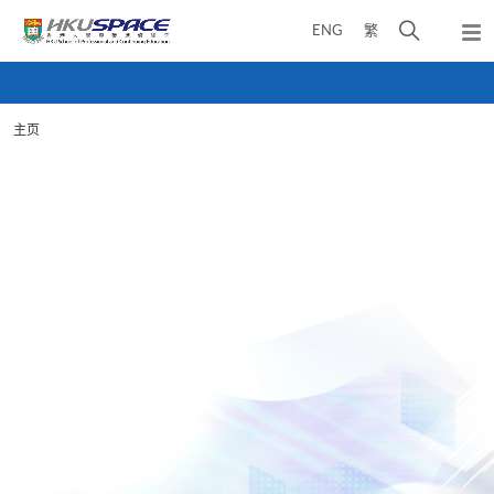
Skip
打
ENG
繁
to
弹
main
开
出
Main
content
搜
主
content
菜
寻
start
单
主页
介
面