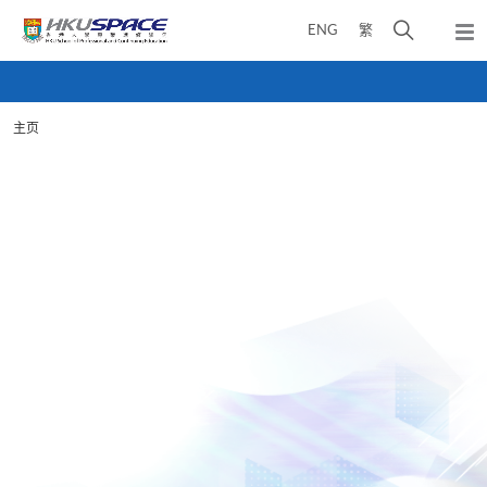
Skip
打
ENG
繁
to
弹
main
开
出
Main
content
搜
主
content
菜
寻
start
单
主页
介
面