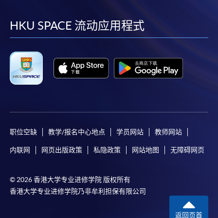
到
到
到
到
facebook
youtube
linkedin
instag
HKU SPACE 流动应用程式
职位空缺
教学/报名中心地点
学员网站
教师网站
内联网
网页出版政策
私隐政策
网站地图
无障碍网页
© 2026 香港大学专业进修学院 版权所有
香港大学专业进修学院乃非牟利担保有限公司
返回页首