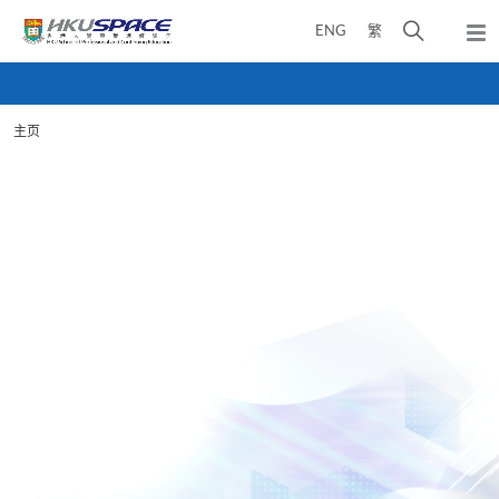
Skip
打
ENG
繁
to
弹
main
开
出
Main
content
搜
主
content
菜
寻
start
单
主页
介
面