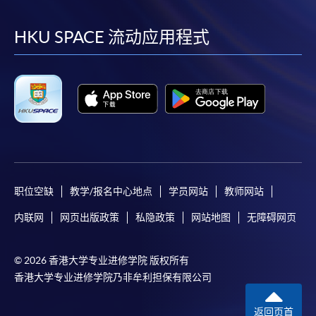
到
到
到
到
facebook
youtube
linkedin
instag
HKU SPACE 流动应用程式
职位空缺
教学/报名中心地点
学员网站
教师网站
内联网
网页出版政策
私隐政策
网站地图
无障碍网页
© 2026 香港大学专业进修学院 版权所有
香港大学专业进修学院乃非牟利担保有限公司
返回页首