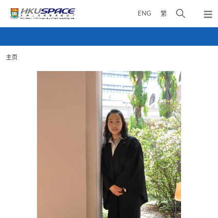
Skip
打
ENG
繁
to
弹
main
开
出
Main
content
搜
主
content
菜
寻
start
单
主页
介
面