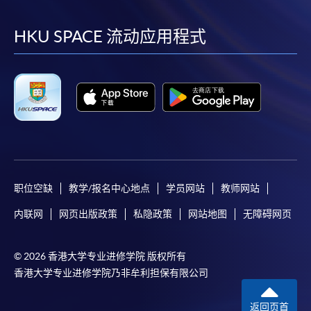
到
到
到
到
facebook
youtube
linkedin
instag
HKU SPACE 流动应用程式
职位空缺
教学/报名中心地点
学员网站
教师网站
内联网
网页出版政策
私隐政策
网站地图
无障碍网页
© 2026 香港大学专业进修学院 版权所有
香港大学专业进修学院乃非牟利担保有限公司
返回页首