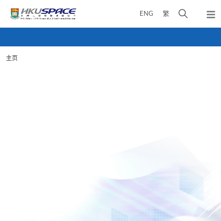
Skip
打
ENG
繁
to
弹
main
开
出
Main
content
搜
主
content
菜
寻
start
单
主页
介
面