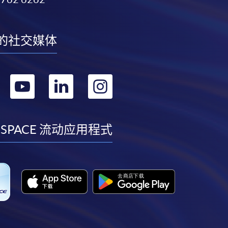
的社交媒体
转
转
转
转
到
到
到
到
facebook
youtube
linkedin
instagram
 SPACE 流动应用程式