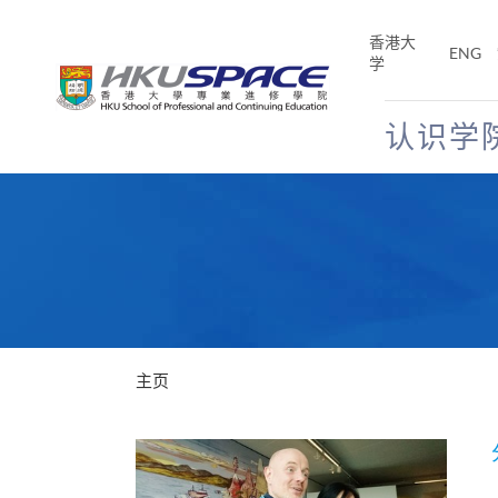
Skip
to
香港大
ENG
main
学
content
认识学
Main
content
start
主页