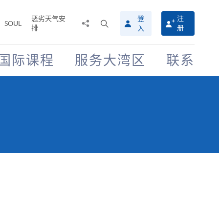
恶劣天气安
登
注
分
打
SOUL
排
册
入
享
开
至
搜
寻
国际课程
服务大湾区
联系
介
面