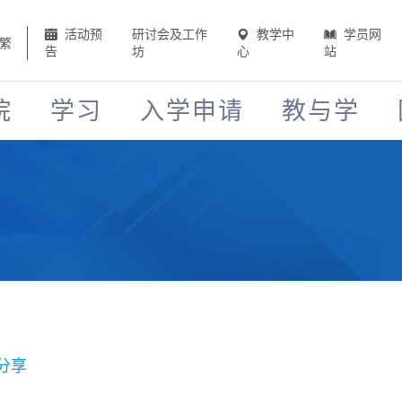
活动预
研讨会及工作
教学中
学员网
繁
告
坊
心
站
院
学习
入学申请
教与学
分享