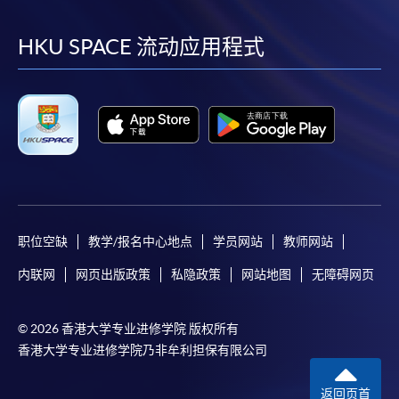
到
到
到
到
facebook
youtube
linkedin
instag
HKU SPACE 流动应用程式
职位空缺
教学/报名中心地点
学员网站
教师网站
内联网
网页出版政策
私隐政策
网站地图
无障碍网页
© 2026 香港大学专业进修学院 版权所有
香港大学专业进修学院乃非牟利担保有限公司
返回页首