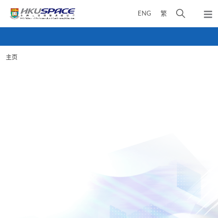
Skip
打
ENG
繁
to
弹
main
开
出
Main
content
搜
主
content
菜
寻
start
单
主页
介
面