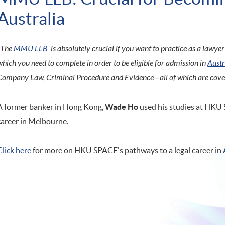
Australia
"The
MMU LLB
is absolutely crucial if you want to practice as a lawyer
which you need to complete in order to be eligible for admission in
Austr
Company Law, Criminal Procedure and Evidence—all of which are cove
A former banker in Hong Kong,
Wade Ho
used his studies at HKU
career in Melbourne.
Click here
for more on HKU SPACE's pathways to a legal career in