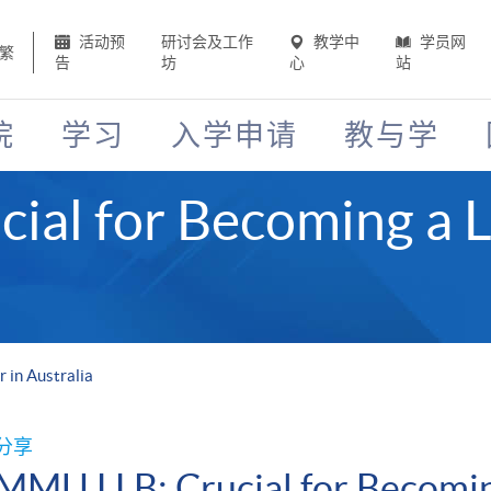
活动预
研讨会及工作
教学中
学员网
繁
告
坊
心
站
院
学习
入学申请
教与学
ial for Becoming a L
 in Australia
分享
MMU LLB: Crucial for Becomin