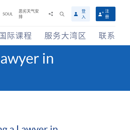
恶劣天气安
登
注
分
打
SOUL
排
册
入
享
开
至
搜
寻
国际课程
服务大湾区
联系
介
面
awyer in
g a Lawyer in