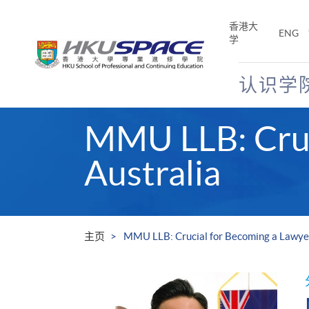
Skip
to
香港大
ENG
main
学
content
认识学
Main
MMU LLB: Cruc
content
start
Australia
主页
MMU LLB: Crucial for Becoming a Lawyer