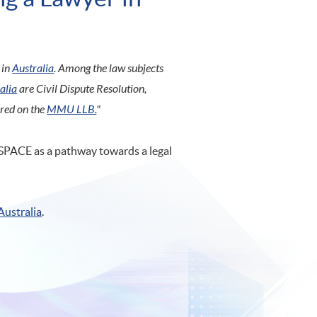
 in
Australia
. Among the law subjects
alia
are Civil Dispute Resolution,
red on the
MMU LLB.
"
 SPACE as a pathway towards a legal
Australia
.