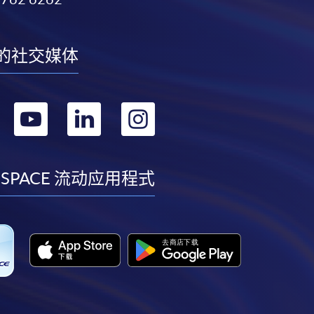
的社交媒体
转
转
转
转
到
到
到
到
facebook
youtube
linkedin
instagram
 SPACE 流动应用程式