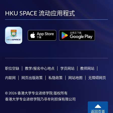
到
到
到
到
facebook
youtube
linkedin
instag
HKU SPACE 流动应用程式
职位空缺
教学/报名中心地点
学员网站
教师网站
内联网
网页出版政策
私隐政策
网站地图
无障碍网页
© 2026 香港大学专业进修学院 版权所有
香港大学专业进修学院乃非牟利担保有限公司
返回页首