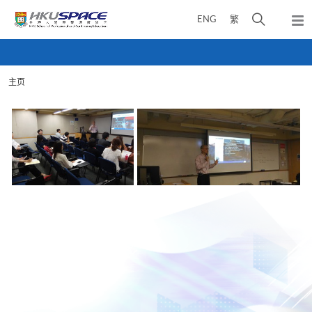
Skip
打
ENG
繁
to
弹
main
开
出
Main
content
搜
主
content
菜
寻
start
单
主页
介
面