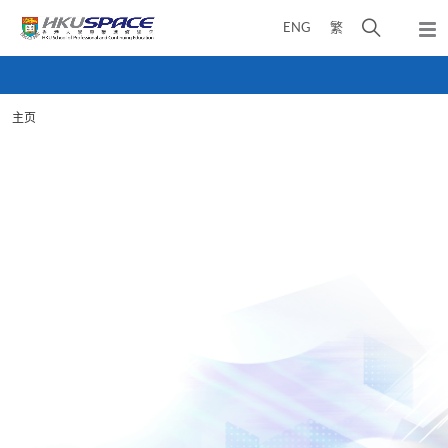
Skip
打
ENG
繁
to
弹
main
开
出
Main
content
搜
主
content
菜
寻
start
单
主页
介
面