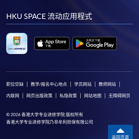
到
到
到
到
facebook
youtube
linkedin
instag
HKU SPACE 流动应用程式
职位空缺
教学/报名中心地点
学员网站
教师网站
内联网
网页出版政策
私隐政策
网站地图
无障碍网页
© 2026 香港大学专业进修学院 版权所有
香港大学专业进修学院乃非牟利担保有限公司
返回页首