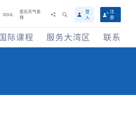
恶劣天气安
登
注
分
打
SOUL
排
册
入
享
开
至
搜
寻
国际课程
服务大湾区
联系
介
面