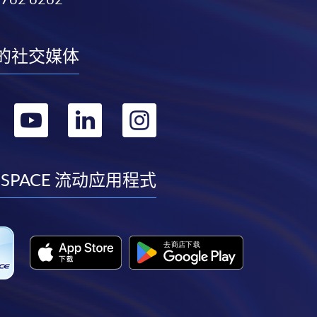
的社交媒体
转
转
转
转
到
到
到
到
facebook
youtube
linkedin
instagram
 SPACE 流动应用程式