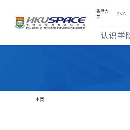
Skip
to
香港大
ENG
main
学
content
认识学
Main
content
start
主页