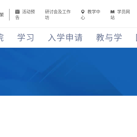
活动预
研讨会及工作
教学中
学员网
繁
告
坊
心
站
院
学习
入学申请
教与学