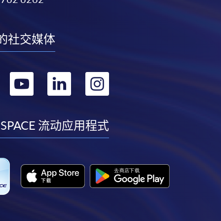
的社交媒体
转
转
转
转
到
到
到
到
facebook
youtube
linkedin
instagram
 SPACE 流动应用程式