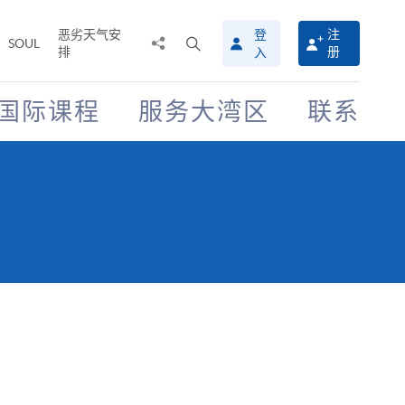
恶劣天气安
登
注
分
打
SOUL
排
册
入
享
开
至
搜
寻
国际课程
服务大湾区
联系
介
面