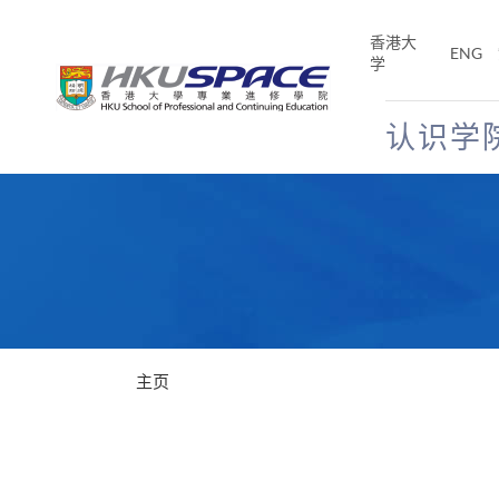
Skip
to
香港大
ENG
main
学
content
认识学
Main
content
start
主页