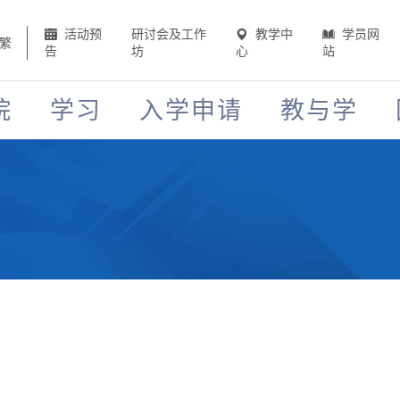
活动预
研讨会及工作
教学中
学员网
繁
告
坊
心
站
院
学习
入学申请
教与学