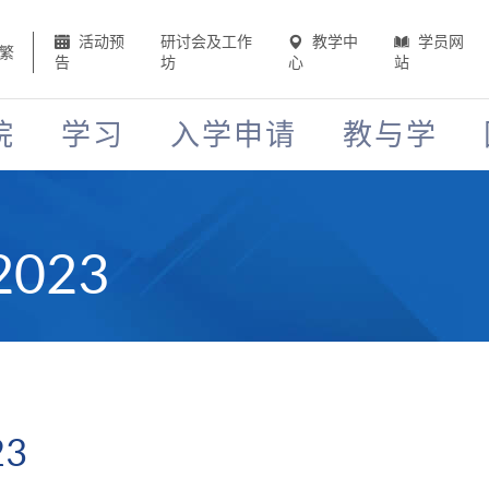
活动预
研讨会及工作
教学中
学员网
繁
告
坊
心
站
院
学习
入学申请
教与学
023
3