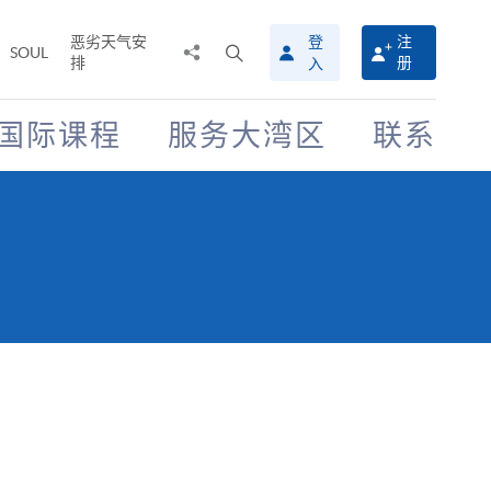
恶劣天气安
登
注
分
打
SOUL
排
册
入
享
开
至
搜
寻
国际课程
服务大湾区
联系
介
面