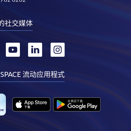
的社交媒体
转
转
转
转
到
到
到
到
facebook
youtube
linkedin
instagram
 SPACE 流动应用程式