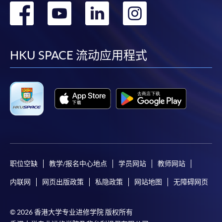
转
转
转
转
到
到
到
到
facebook
youtube
linkedin
instag
HKU SPACE 流动应用程式
职位空缺
教学/报名中心地点
学员网站
教师网站
内联网
网页出版政策
私隐政策
网站地图
无障碍网页
© 2026 香港大学专业进修学院 版权所有