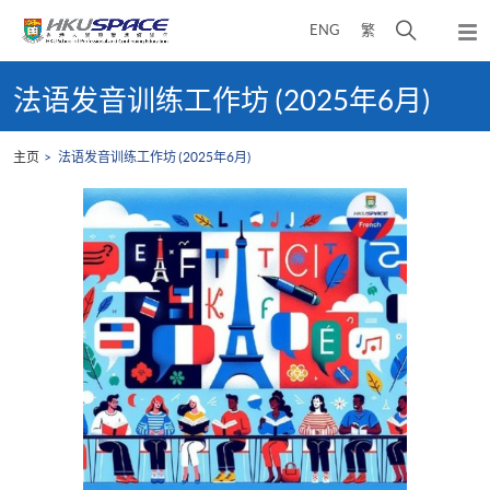
Skip
打
ENG
繁
to
弹
main
开
出
Main
content
搜
主
content
法语发音训练工作坊 (2025年6月)
菜
寻
start
单
介
主页
法语发音训练工作坊 (2025年6月)
面