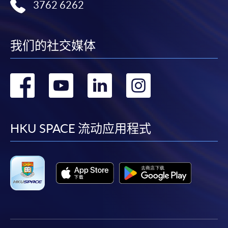
3762 6262
我们的社交媒体
转
转
转
转
到
到
到
到
facebook
youtube
linkedin
instag
HKU SPACE 流动应用程式