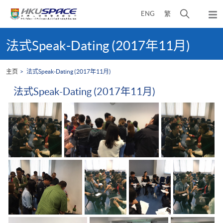
Skip
打
ENG
繁
to
弹
main
开
出
Main
content
搜
主
content
法式Speak-Dating (2017年11月)
菜
寻
start
单
介
主页
法式Speak-Dating (2017年11月)
面
法式Speak-Dating (2017年11月)