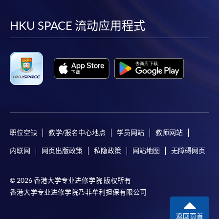
到
到
到
到
facebook
youtube
linkedin
instag
HKU SPACE 流动应用程式
职位空缺
教学/报名中心地点
学员网站
教师网站
内联网
网页出版政策
私隐政策
网站地图
无障碍网页
© 2026 香港大学专业进修学院 版权所有
香港大学专业进修学院乃非牟利担保有限公司
返回页首