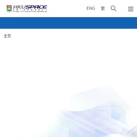
Skip
打
ENG
繁
to
弹
main
开
出
Main
content
搜
主
content
菜
寻
start
单
主页
介
面