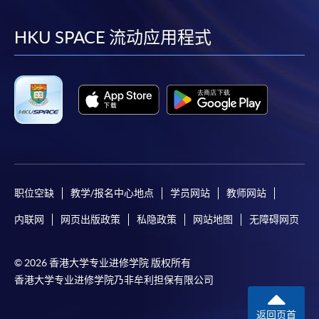
到
到
到
到
facebook
youtube
linkedin
instag
HKU SPACE 流动应用程式
职位空缺
教学/报名中心地点
学员网站
教师网站
内联网
网页出版政策
私隐政策
网站地图
无障碍网页
© 2026 香港大学专业进修学院 版权所有
香港大学专业进修学院乃非牟利担保有限公司
返回页首