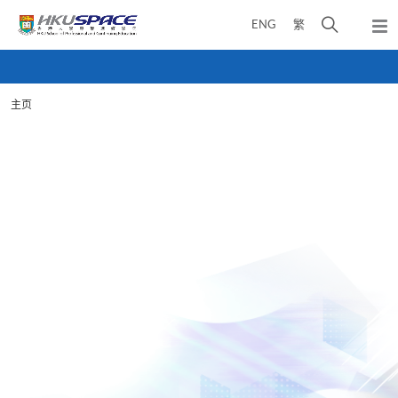
Skip
打
ENG
繁
to
弹
main
开
出
Main
content
搜
主
content
菜
寻
start
单
主页
介
面