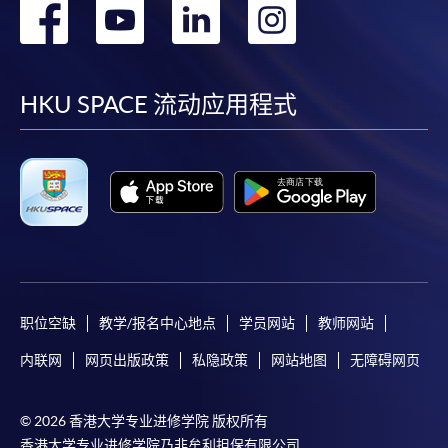
转
转
转
转
到
到
到
到
facebook
youtube
linkedin
instag
HKU SPACE 流动应用程式
职位空缺
教学/报名中心地点
学员网站
教师网站
内联网
网页出版政策
私隐政策
网站地图
无障碍网页
© 2026 香港大学专业进修学院 版权所有
香港大学专业进修学院乃非牟利担保有限公司