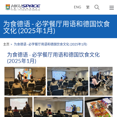
Skip
打
ENG
繁
to
弹
main
开
出
Main
content
搜
主
content
为食德语 - 必学餐厅用语和德国饮食
菜
寻
start
文化 (2025年1月)
单
介
面
主页
为食德语 - 必学餐厅用语和德国饮食文化 (2025年1月)
为食德语 - 必学餐厅用语和德国饮食文化
(2025年1月)