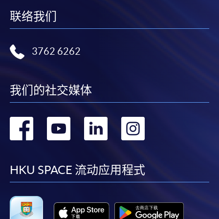
联络我们
3762 6262
我们的社交媒体
转
转
转
转
到
到
到
到
facebook
youtube
linkedin
instag
HKU SPACE 流动应用程式