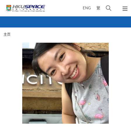
Skip
打
ENG
繁
to
弹
main
开
出
Main
content
搜
主
content
菜
寻
start
单
主页
介
面