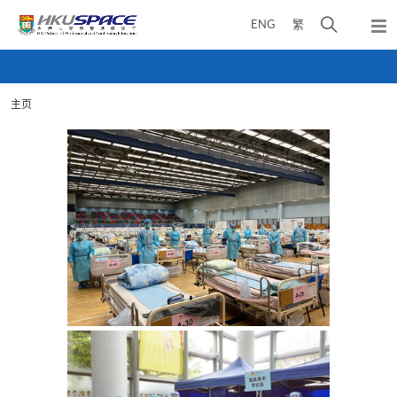
Skip
打
ENG
繁
to
弹
main
开
出
Main
content
搜
主
content
菜
寻
start
单
主页
介
面