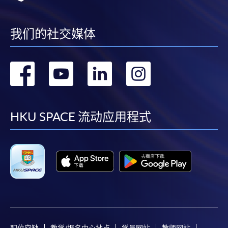
我们的社交媒体
转
转
转
转
到
到
到
到
facebook
youtube
linkedin
instag
HKU SPACE 流动应用程式