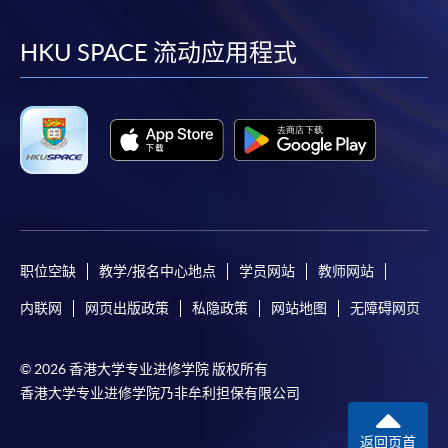
到
到
到
到
facebook
youtube
linkedin
instag
HKU SPACE 流动应用程式
职位空缺
教学/报名中心地点
学员网站
教师网站
内联网
网页出版政策
私隐政策
网站地图
无障碍网页
© 2026 香港大学专业进修学院 版权所有
香港大学专业进修学院乃非牟利担保有限公司
返回页首