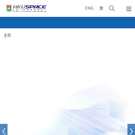
Skip
打
ENG
繁
to
弹
main
开
出
Main
content
搜
主
content
菜
寻
start
单
主页
介
面