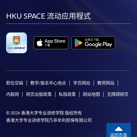
到
到
到
到
facebook
youtube
linkedin
instag
HKU SPACE 流动应用程式
职位空缺
教学/报名中心地点
学员网站
教师网站
内联网
网页出版政策
私隐政策
网站地图
无障碍网页
© 2026 香港大学专业进修学院 版权所有
香港大学专业进修学院乃非牟利担保有限公司
返回页首