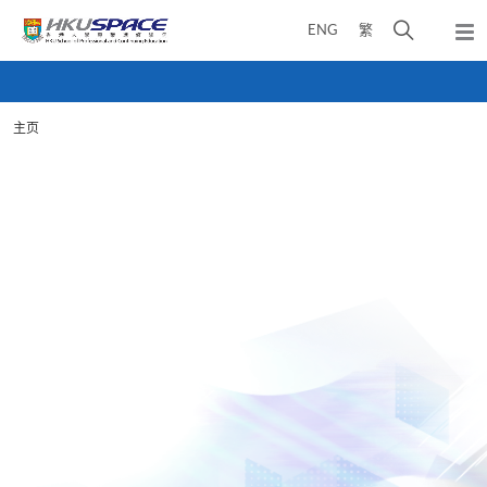
Skip
打
ENG
繁
to
弹
main
开
出
Main
content
搜
主
content
菜
寻
start
单
主页
介
面