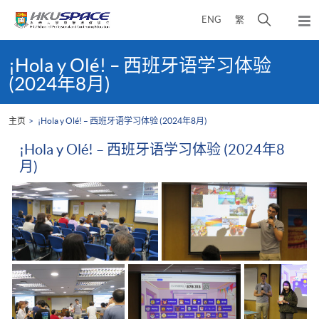
Skip
打
ENG
繁
to
弹
main
开
出
Main
content
搜
主
content
¡Hola y Olé! – 西班牙语学习体验
菜
寻
start
(2024年8月)
单
介
面
主页
¡Hola y Olé! – 西班牙语学习体验 (2024年8月)
¡Hola y Olé! – 西班牙语学习体验 (2024年8
月)