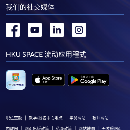
我们的社交媒体
转
转
转
转
到
到
到
到
facebook
youtube
linkedin
instag
HKU SPACE 流动应用程式
职位空缺
教学/报名中心地点
学员网站
教师网站
内联网
网页出版政策
私隐政策
网站地图
无障碍网页