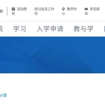
活动预
研讨会及工作
教学中
学员网
繁
告
坊
心
站
院
学习
入学申请
教与学
分享