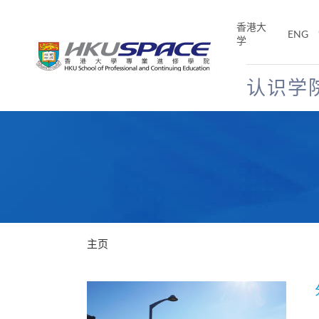
Skip
to
香港大
ENG
main
学
content
认识学
Main
content
start
主页