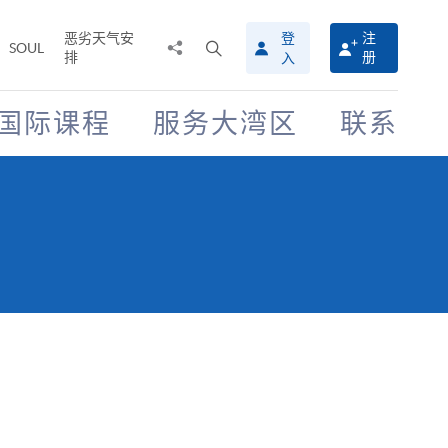
恶劣天气安
登
注
分
打
SOUL
排
册
入
享
开
至
搜
寻
国际课程
服务大湾区
联系
介
面