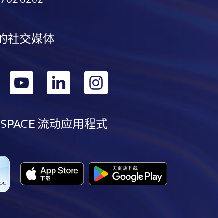
的社交媒体
转
转
转
转
到
到
到
到
facebook
youtube
linkedin
instagram
 SPACE 流动应用程式