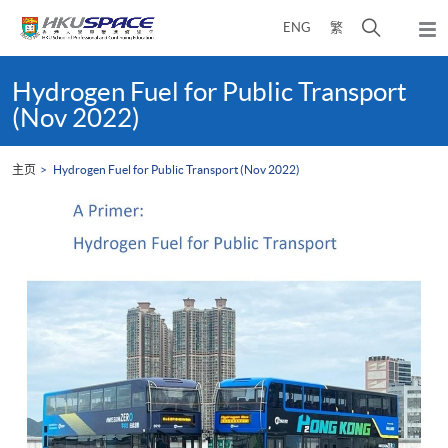
Skip
打
ENG
繁
to
弹
main
开
出
Main
content
搜
主
content
Hydrogen Fuel for Public Transport
菜
寻
start
(Nov 2022)
单
介
面
主页
Hydrogen Fuel for Public Transport (Nov 2022)