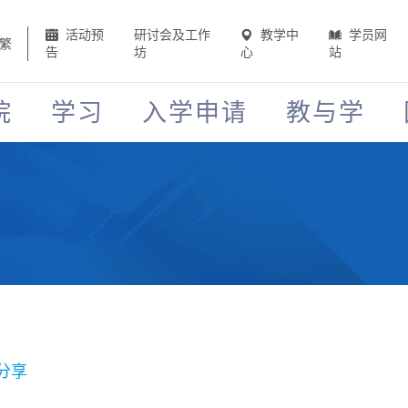
活动预
研讨会及工作
教学中
学员网
繁
告
坊
心
站
院
学习
入学申请
教与学
分享