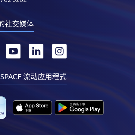
的社交媒体
转
转
转
转
到
到
到
到
facebook
youtube
linkedin
instagram
 SPACE 流动应用程式