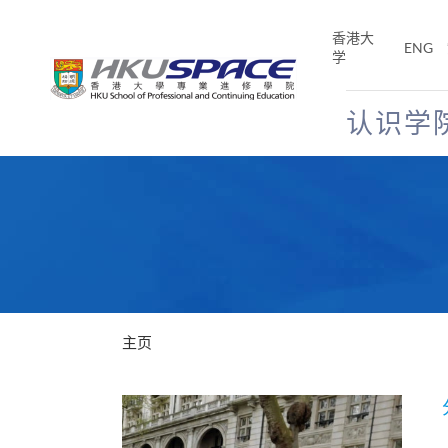
Skip
to
香港大
ENG
main
学
content
认识学
Main
content
start
主页