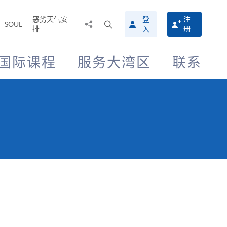
恶劣天气安
登
注
分
打
SOUL
排
册
入
享
开
至
搜
寻
国际课程
服务大湾区
联系
介
面