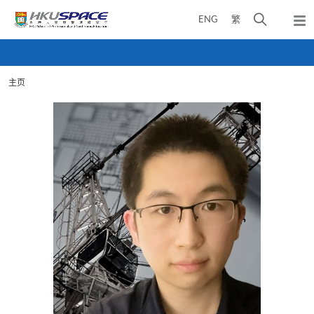
Skip
打
ENG
繁
to
弹
main
开
出
Main
content
搜
主
content
菜
寻
start
单
主页
介
面