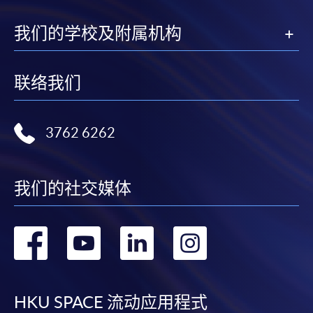
我们的学校及附属机构
联络我们
3762 6262
我们的社交媒体
转
转
转
转
到
到
到
到
facebook
youtube
linkedin
instag
HKU SPACE 流动应用程式