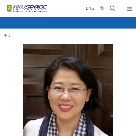
Skip
打
ENG
繁
to
弹
main
开
出
Main
content
搜
主
content
菜
寻
start
单
主页
介
面