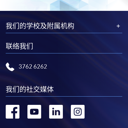
我们的学校及附属机构
联络我们
3762 6262
我们的社交媒体
转
转
转
转
到
到
到
到