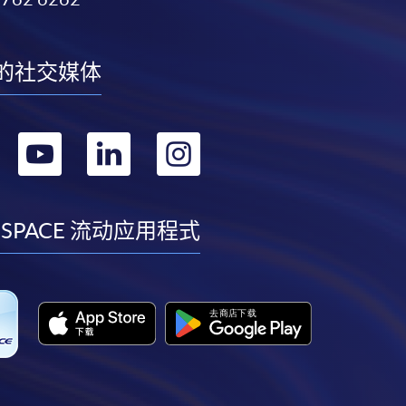
的社交媒体
转
转
转
转
到
到
到
到
facebook
youtube
linkedin
instagram
 SPACE 流动应用程式