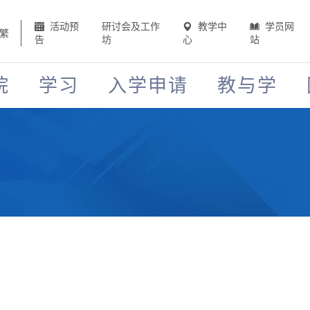
活动预
研讨会及工作
教学中
学员网
繁
告
坊
心
站
院
学习
入学申请
教与学