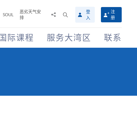
恶劣天气安
登
注
分
打
SOUL
排
册
入
享
开
至
搜
寻
国际课程
服务大湾区
联系
介
面