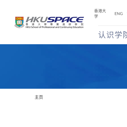
Skip
to
香港大
ENG
main
学
content
认识学
Main
content
start
主页