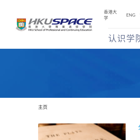
Skip
to
香港大
ENG
main
学
content
认识学
Main
content
start
主页