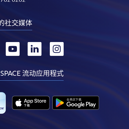
的社交媒体
转
转
转
转
到
到
到
到
facebook
youtube
linkedin
instagram
 SPACE 流动应用程式