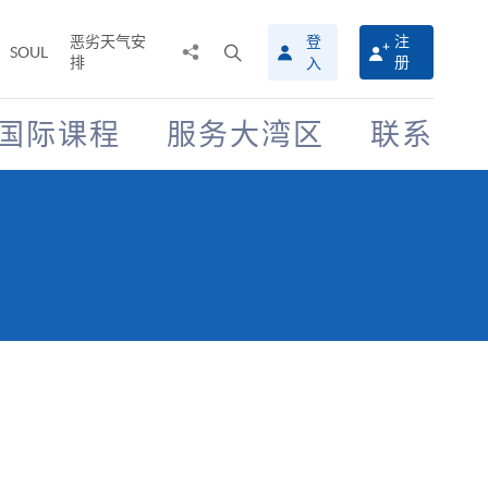
恶劣天气安
登
注
分
打
SOUL
排
册
入
享
开
至
搜
寻
国际课程
服务大湾区
联系
介
面