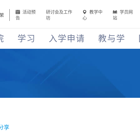
活动预
研讨会及工作
教学中
学员网
繁
告
坊
心
站
院
学习
入学申请
教与学
分享