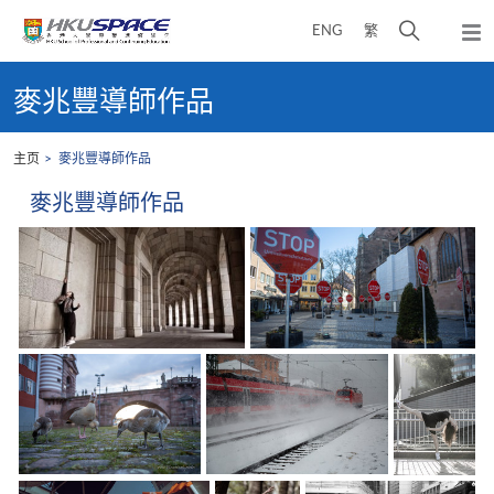
Skip
打
ENG
繁
to
弹
main
开
出
Main
content
搜
主
content
麥兆豐導師作品
菜
寻
start
单
介
主页
麥兆豐導師作品
面
麥兆豐導師作品