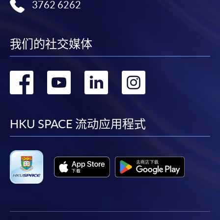
3762 6262
我们的社交媒体
转
转
转
转
到
到
到
到
facebook
youtube
linkedin
instag
HKU SPACE 流动应用程式