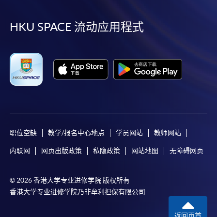
到
到
到
到
facebook
youtube
linkedin
instag
HKU SPACE 流动应用程式
职位空缺
教学/报名中心地点
学员网站
教师网站
内联网
网页出版政策
私隐政策
网站地图
无障碍网页
© 2026 香港大学专业进修学院 版权所有
香港大学专业进修学院乃非牟利担保有限公司
返回页首