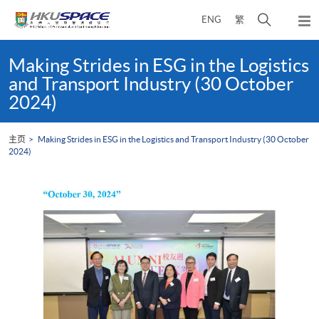
Skip
打
ENG
繁
to
弹
main
开
出
Main
content
搜
主
content
Making Strides in ESG in the Logistics
菜
寻
start
and Transport Industry (30 October
单
介
2024)
面
主页
Making Strides in ESG in the Logistics and Transport Industry (30 October
2024)