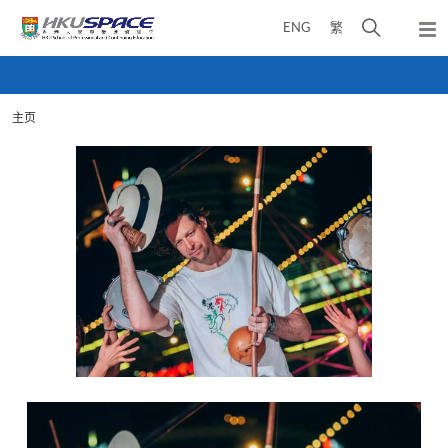
Skip
打
ENG
繁
to
弹
main
开
出
Main
content
搜
主
content
菜
寻
start
单
主页
介
面