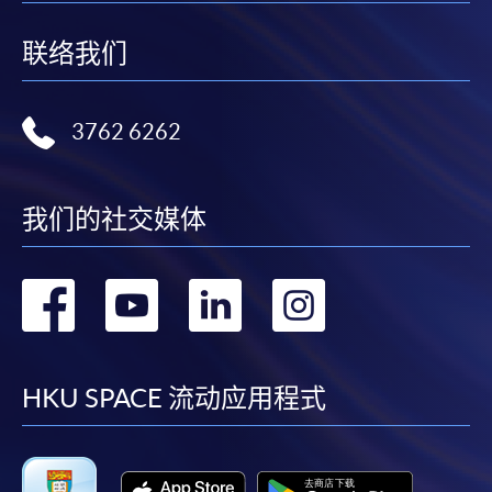
联络我们
3762 6262
我们的社交媒体
转
转
转
转
到
到
到
到
facebook
youtube
linkedin
instag
HKU SPACE 流动应用程式