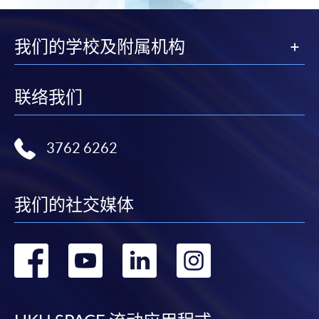
我们的学校及附属机构
联络我们
3762 6262
我们的社交媒体
转
转
转
转
到
到
到
到