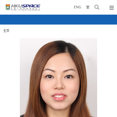
Skip
打
ENG
繁
to
弹
main
开
出
Main
content
搜
主
content
菜
寻
start
单
主页
介
面