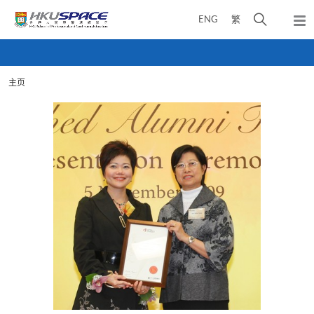
Skip
打
ENG
繁
to
弹
main
开
出
Main
content
搜
主
content
菜
寻
start
单
主页
介
面