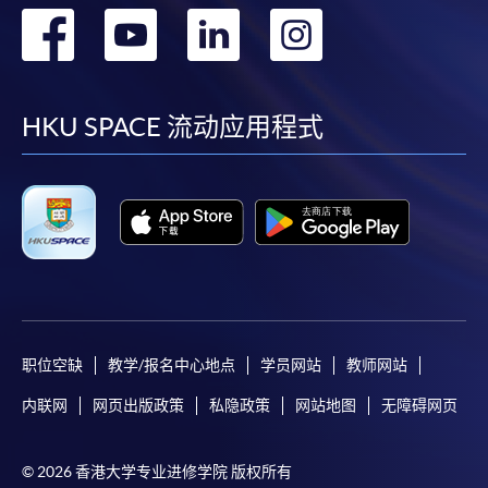
转
转
转
转
到
到
到
到
facebook
youtube
linkedin
instag
HKU SPACE 流动应用程式
职位空缺
教学/报名中心地点
学员网站
教师网站
内联网
网页出版政策
私隐政策
网站地图
无障碍网页
© 2026 香港大学专业进修学院 版权所有