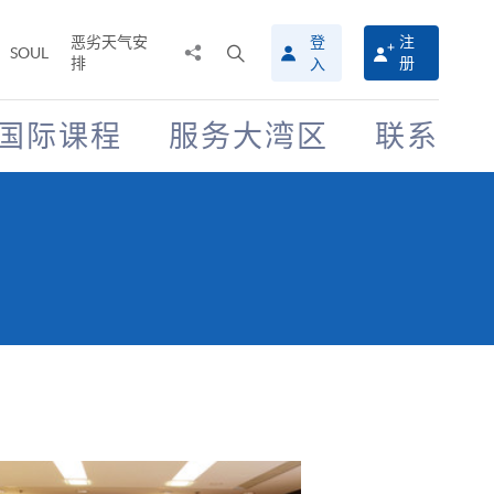
恶劣天气安
登
注
分
打
SOUL
排
册
入
享
开
至
搜
寻
国际课程
服务大湾区
联系
介
面