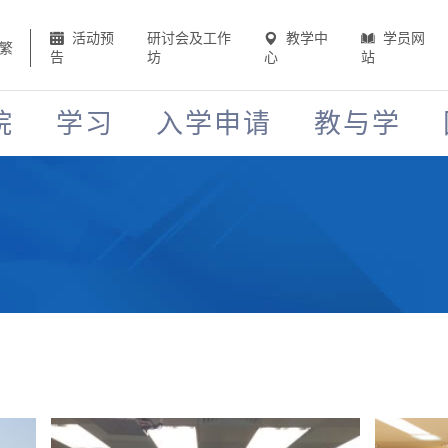
活动预
研讨会及工作
教学中
学员网
繁
告
坊
心
站
院
学习
入学申请
教与学