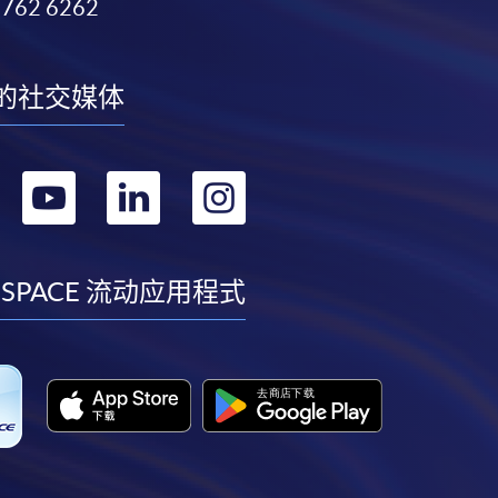
3762 6262
的社交媒体
转
转
转
转
到
到
到
到
facebook
youtube
linkedin
instagram
 SPACE 流动应用程式