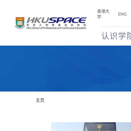
Skip
to
香港大
ENG
main
学
content
认识学
Main
content
start
主页