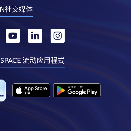
的社交媒体
转
转
转
转
到
到
到
到
facebook
youtube
linkedin
instagram
 SPACE 流动应用程式