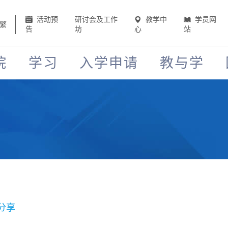
活动预
研讨会及工作
教学中
学员网
繁
告
坊
心
站
院
学习
入学申请
教与学
分享