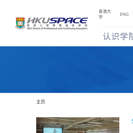
Skip
to
香港大
ENG
main
学
content
认识学
Main
content
start
主页