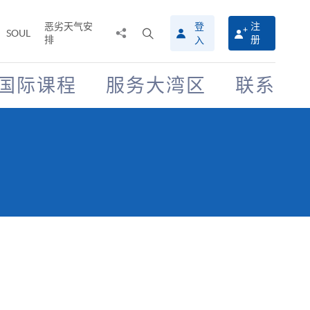
恶劣天气安
登
注
分
打
SOUL
排
册
入
享
开
至
搜
寻
国际课程
服务大湾区
联系
介
面