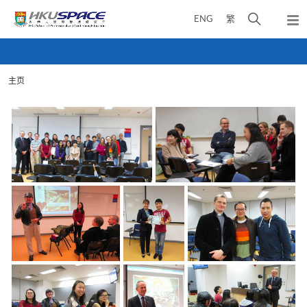
Skip
打
ENG
繁
to
弹
main
开
出
Main
content
搜
主
content
菜
寻
start
单
主页
介
面