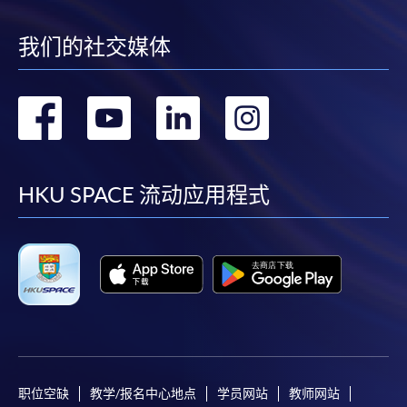
我们的社交媒体
转
转
转
转
到
到
到
到
facebook
youtube
linkedin
instag
HKU SPACE 流动应用程式
职位空缺
教学/报名中心地点
学员网站
教师网站