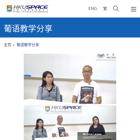
Skip
打
ENG
繁
to
弹
main
开
出
Main
content
搜
主
content
葡语教学分享
菜
寻
start
单
介
主页
葡语教学分享
面