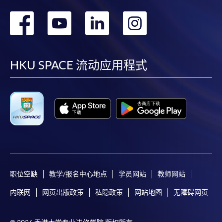
转
转
转
转
到
到
到
到
facebook
youtube
linkedin
instag
HKU SPACE 流动应用程式
职位空缺
教学/报名中心地点
学员网站
教师网站
内联网
网页出版政策
私隐政策
网站地图
无障碍网页