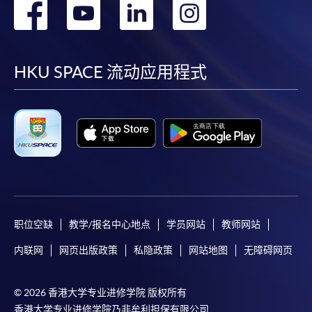
转
转
转
转
到
到
到
到
facebook
youtube
linkedin
instag
HKU SPACE 流动应用程式
职位空缺
教学/报名中心地点
学员网站
教师网站
内联网
网页出版政策
私隐政策
网站地图
无障碍网页
© 2026 香港大学专业进修学院 版权所有
香港大学专业进修学院乃非牟利担保有限公司