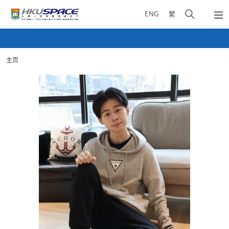
Skip
打
ENG
繁
to
弹
main
开
出
Main
content
搜
主
content
菜
寻
start
单
主页
介
面