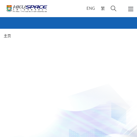
Skip
打
ENG
繁
to
弹
main
开
出
Main
content
搜
主
content
菜
寻
start
单
主页
介
面