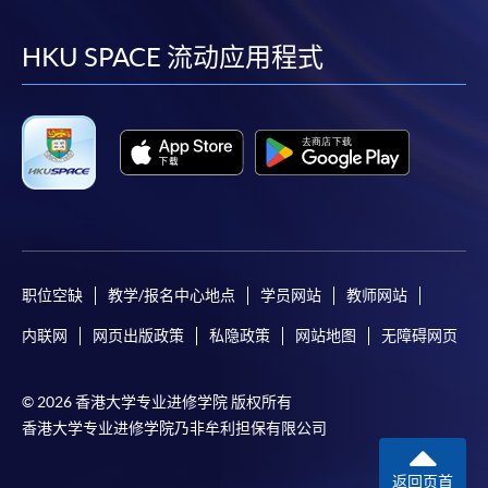
到
到
到
到
facebook
youtube
linkedin
instag
HKU SPACE 流动应用程式
职位空缺
教学/报名中心地点
学员网站
教师网站
内联网
网页出版政策
私隐政策
网站地图
无障碍网页
© 2026 香港大学专业进修学院 版权所有
香港大学专业进修学院乃非牟利担保有限公司
返回页首