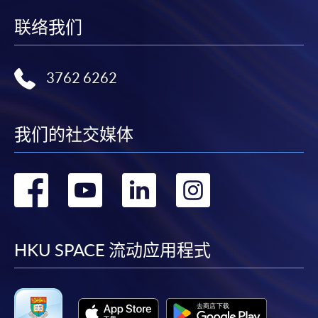
联络我们
3762 6262
我们的社交媒体
转
转
转
转
到
到
到
到
facebook
youtube
linkedin
instag
HKU SPACE 流动应用程式