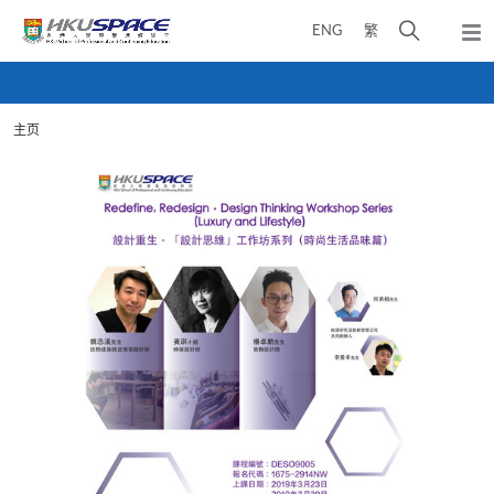
Skip
打
ENG
繁
to
弹
main
开
出
Main
content
搜
主
content
菜
寻
start
单
主页
介
面