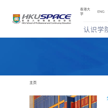
Skip
to
香港大
ENG
main
学
content
认识学
Main
content
start
主页