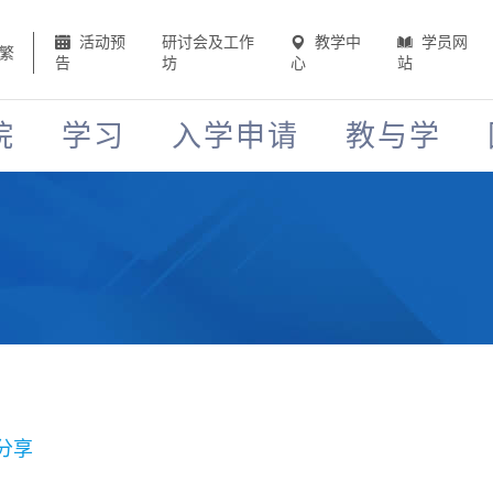
活动预
研讨会及工作
教学中
学员网
繁
告
坊
心
站
院
学习
入学申请
教与学
分享