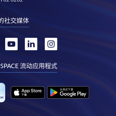
的社交媒体
转
转
转
转
到
到
到
到
facebook
youtube
linkedin
instagram
 SPACE 流动应用程式