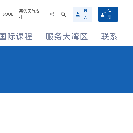
恶劣天气安
登
注
分
打
SOUL
排
册
入
享
开
至
搜
寻
国际课程
服务大湾区
联系
介
面